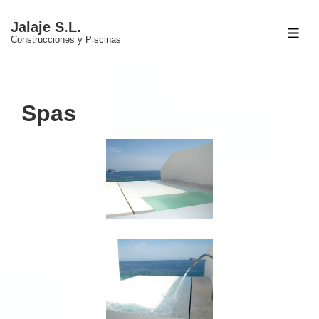
↓
Jalaje S.L.
Saltar
ME
Construcciones y Piscinas
al
contenido
principal
Spas