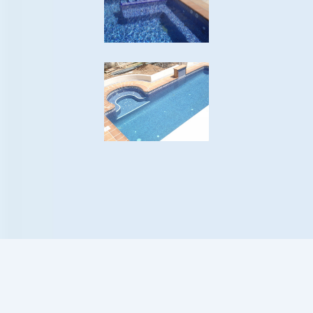
© 2026 Jalaje S.L. - La Nucia (Alicante)
Diseño Web:
Gobar Estudio